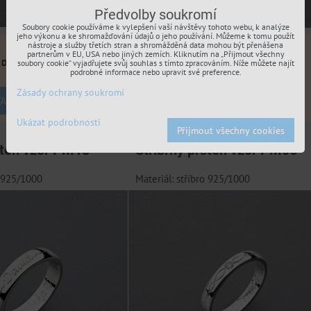
Předvolby soukromí
Soubory cookie používáme k vylepšení vaší návštěvy tohoto webu, k analýze
jeho výkonu a ke shromažďování údajů o jeho používání. Můžeme k tomu použít
nástroje a služby třetích stran a shromážděná data mohou být přenášena
950 Kč
partnerům v EU, USA nebo jiných zemích. Kliknutím na „Přijmout všechny
s DPH
s DPH
soubory cookie“ vyjadřujete svůj souhlas s tímto zpracováním. Níže můžete najít
podrobné informace nebo upravit své preference.
Zásady ochrany soukromí
ARIANTU
ZVOLTE VARIANTU
Ukázat podrobnosti
Přijmout všechny cookies
sten vzor PM18
Stříbrný prsten vzor PM06
o 925/1000
Materiál: stříbro 925/1000