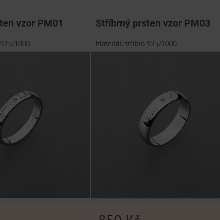
am
bulka
sten vzor PM01
Stříbrný prsten vzor PM03
o 925/1000
Materiál: stříbro 925/1000
850 Kč