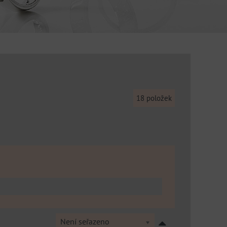
18
položek
Není seřazeno