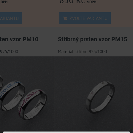
s DPH
s DPH
ARIANTU
ZVOLTE VARIANTU
sten vzor PM10
Stříbrný prsten vzor PM15
o 925/1000
Materiál: stříbro 925/1000