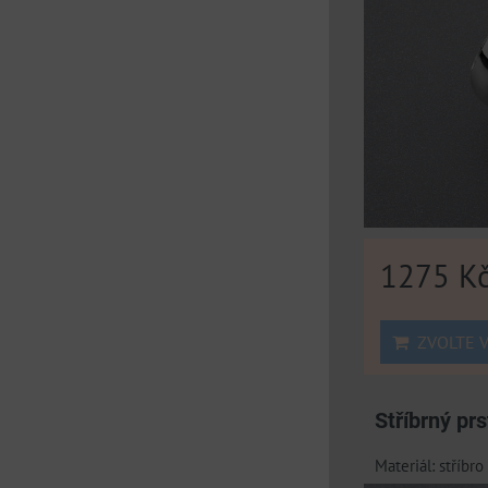
1275 K
ZVOLTE V
Stříbrný pr
Materiál: stříbr