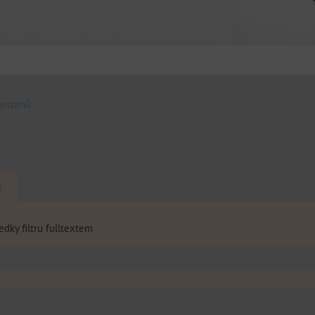
prstenů
t
edky filtru fulltextem