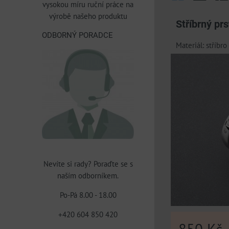
vysokou míru ruční práce na
Mřížka
Sezn
Ta
výrobě našeho produktu
Stříbrný pr
ODBORNÝ PORADCE
Materiál: stříbr
Nevíte si rady? Poraďte se s
naším odborníkem.
Po-Pá 8.00 - 18.00
+420 604 850 420
850 Kč