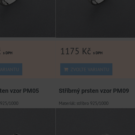
č
1175 Kč
s DPH
s DPH
ARIANTU
ZVOLTE VARIANTU
sten vzor PM05
Stříbrný prsten vzor PM09
o 925/1000
Materiál: stříbro 925/1000