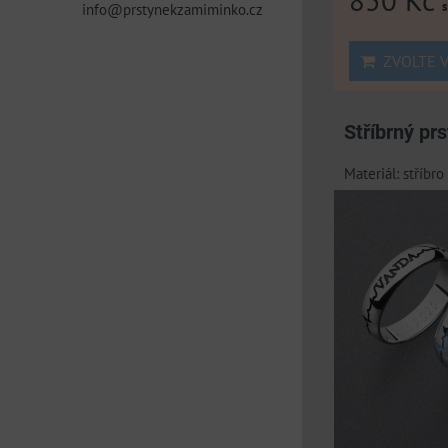
info@prstynekzamiminko.cz
ZVOLTE V
Stříbrný pr
Materiál: stříbr