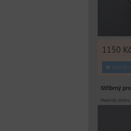
1150 K
ZVOLTE V
Stříbrný pr
Materiál: stříbr