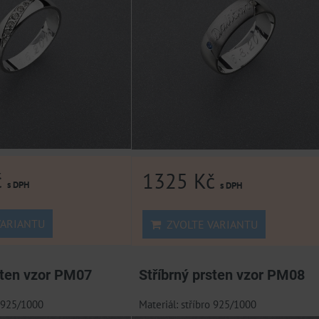
č
1325 Kč
s DPH
s DPH
ARIANTU
ZVOLTE VARIANTU
sten vzor PM07
Stříbrný prsten vzor PM08
o 925/1000
Materiál: stříbro 925/1000